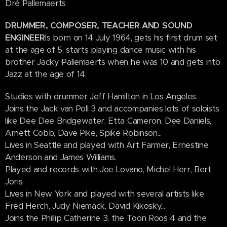
Dré Pallemaerts
DRUMMER, COMPOSER, TEACHER AND SOUND
ENGINEER
Is born on 14 July 1964, gets his first drum set
at the age of 5, starts playing dance music with his
brother Jacky Pallemaerts when he was 10 and gets into
Jazz at the age of 14.
Studies with drummer Jeff Hamilton in Los Angeles.
Joins the Jack van Poll 3 and accompanies lots of soloists
like Dee Dee Bridgewater, Etta Cameron, Dee Daniels,
Arnett Cobb, Dave Pike, Spike Robinson...
Lives in Seattle and played with Art Farmer, Ernestine
Anderson and James Williams.
Played and records with Joe Lovano, Michel Herr, Bert
Joris.
Lives in New York and played with several artists like
Fred Herch, Judy Niemack, David Kikosky...
Joins the Phillip Catherine 3, the Toon Roos 4 and the