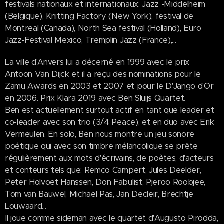
festivals nationaux et internationaux: Jazz -Middelheim
(Belgique), Knitting Factory (New York), festival de
Montreal (Canada), North Sea festival (Holland), Euro
Jazz-Festival Mexico, Tremplin Jazz (France),...
La ville d'Anvers lui a décerné en 1999 avec le prix
Antoon Van Dijck et il a reçu des nominations pour le
Zamu Awards en 2003 et 2007 et pour le D'Jango d'Or
en 2006. Prix Klara 2019 avec Ben Sluijs Quartet.
Ben est actuellement surtout actif en tant que leader et
co-leader avec son trio (3/4 Peace), et en duo avec Erik
Vermeulen. En solo, Ben nous montre un jeu sonore
poétique qui avec son timbre mélancolique se prête
régulièrement aux mots d'écrivains, de poètes, d'acteurs
et conteurs tels que: Remco Campert, Jules Deelder,
Peter Holvoet Hanssen, Don Fabulist, Pjeroo Roobjee,
Tom van Bauwel, Michaël Pas, Jan Decleir, Brechtje
Louwaard...
Il joue comme sideman avec le quartet d'Augusto Pirodda,