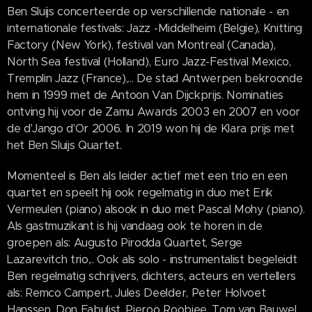
Ben Sluijs concerteerde op verschillende nationale - en
internationale festivals: Jazz -Middelheim (Belgie), Knitting
Factory (New York), festival van Montreal (Canada),
North Sea festival (Holland), Euro Jazz-Festival Mexico,
Tremplin Jazz (France),... De stad Antwerpen bekroonde
hem in 1999 met de Antoon Van Dijckprijs. Nominaties
ontving hij voor de Zamu Awards 2003 en 2007 en voor
de d'Jango d'Or 2006. In 2019 won hij de Klara prijs met
het Ben Sluijs Quartet.
Momenteel is Ben als leider actief met een trio en een
quartet en speelt hij ook regelmatig in duo met Erik
Vermeulen (piano) alsook in duo met Pascal Mohy (piano).
Als gastmuzikant is hij vandaag ook te horen in de
groepen als: Augusto Pirodda Quartet, Serge
Lazarevitch trio,.. Ook als solo - instrumentalist begeleidt
Ben regelmatig schrijvers, dichters, acteurs en vertellers
als: Remco Campert, Jules Deelder, Peter Holvoet
Hanssen, Don Fabulist, Pjeroo Roobjee, Tom van Bauwel,