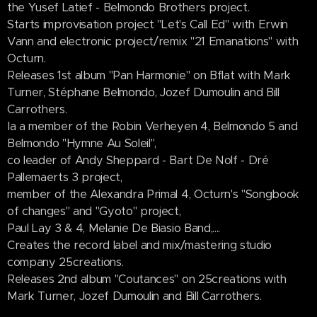
the Yusef Latief - Belmondo Brothers project.
Starts improvisation project "Let's Call Ed" with Erwin
Vann and electronic project/remix "21 Emanations" with
Octurn.
Releases 1st album "Pan Harmonie" on Bflat with Mark
Turner, Stéphane Belmondo, Jozef Dumoulin and Bill
Carrothers.
Ia a member of the Robin Verheyen 4, Belmondo 5 and
Belmondo "Hymne Au Soleil",
co leader of Andy Sheppard - Bart De Nolf - Dré
Pallemaerts 3 project,
member of the Alexandra Primal 4, Octurn's "Songbook
of changes" and "Gyoto" project,
Paul Lay 3 & 4, Melanie De Biasio Band,....
Creates the record label and mix/mastering studio
company 25creations.
Releases 2nd album "Coutances" on 25creations with
Mark Turner, Jozef Dumoulin and Bill Carrothers.