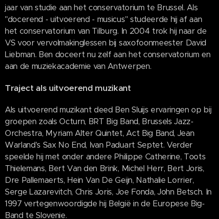
jaar van studie aan het conservatorium te Brussel. Als
"docerend - uitvoerend - musicus" studeerde hij af aan
het conservatorium van Tilburg. In 2004 trok hij naar de
VS voor vervolmakinglessen bij saxofoonmeester David
Liebman. Ben doceert nu zelf aan het conservatorium en
aan de muziekacademie van Antwerpen.
Traject als uitvoerend muzikant
Als uitvoerend muzikant deed Ben Sluijs ervaringen op bij
groepen zoals Octurn, BRT Big Band, Brussels Jazz-
Orchestra, Myriam Alter Quintet, Act Big Band, Jean
Warland's Sax No End, Ivan Paduart Septet. Verder
speelde hij met onder andere Philippe Catherine, Toots
Thielemans, Bert Van den Brink, Michel Herr, Bert Joris,
Dre Pallemaerts, Hein Van De Geijn, Nathalie Lorrier,
Serge Lazarevitch, Chris Joris, Joe Fonda, John Betsch. In
1997 vertegenwoordigde hij België in de Europese Big-
Band te Slovenie.