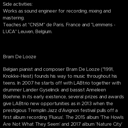
Side activities:
Works as sound engineer for recording, mixing and
mastering.
Teaches at "CNSM" de Paris, France and "Lemmens -
LUCA" Leuven, Belgium.
Bram De Looze
Belgian pianist and composer Bram De Looze (°1991,
Knokke-Heist) founds his way to music throughout his
teens. In 2007 he starts off with LABtrio together with
drummer Lander Gyselinck and bassist Anneleen
Boehme. In its early existence, several prizes and awards
give LABtrio new opportunities as in 2013 when the
prestigious Tremplin Jazz d'Avignon festival pulls off a
first album recording 'Fluxus'. The 2015 album 'The Howls
Are Not What They Seem' and 2017 album 'Nature City'